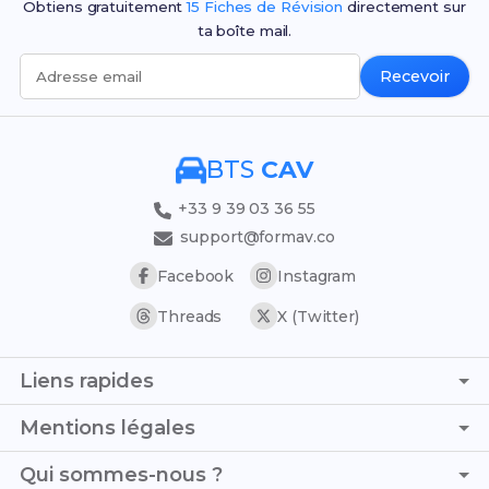
Obtiens gratuitement
15 Fiches de Révision
directement sur
ta boîte mail.
Recevoir
Adresse email
BTS
CAV
+33 9 39 03 36 55
support@formav.co
Facebook
Instagram
Threads
X (Twitter)
Liens rapides
Page d'accueil
Mentions légales
Simulateur de notes
C.G.V. - C.G.U.
Qui sommes-nous ?
Trouver son stage