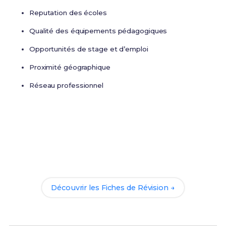
Reputation des écoles
Qualité des équipements pédagogiques
Opportunités de stage et d’emploi
Proximité géographique
Réseau professionnel
Prêt(e) à réussir ton examen ?
Révise efficacement avec nos
165 Fiches de
Révision
pour le BTS CAV et maximise tes chances
de réussite !
Découvrir les Fiches de Révision →