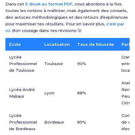
Dans cet
E-Book au format PDF
, nous abordons à la fois
toutes les notions à maîtriser, mais également des conseils,
des astuces méthodologiques et des retours d’expériences
pour maximiser tes résultats. Pour en savoir plus,
c’est par
ici
. Bon courage dans tes révisions 🚀
École
Localisation
Taux de Réussite
Parten
Lycée
Grand
Professionnel
Toulouse
90%
entrep
de Toulouse
locale
Atelie
Lycée André
Renaul
Lyon
88%
Malraux
Peuge
Citroë
Lycée
Constr
Professionnel
Bordeaux
85%
de véh
de Bordeaux
électr