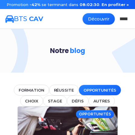
Promotion
-42%
se terminant dans
08:02:30
.
En profiter »
BTS
CAV
Découvrir
Notre
blog
FORMATION
RÉUSSITE
OPPORTUNITÉS
CHOIX
STAGE
DÉFIS
AUTRES
OPPORTUNITÉS